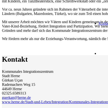
mit Kindern, ein Tanztheaterstück, eine Schreibwerkstatt oder ein „o
Vor ca. neun Jahren gründete sich im Rahmen der Väterarbeit die int
Ländern (Bulgarien, Mazedonien, Türkei), wo sie zum Teil einen ho
Mit unserer Arbeit möchten wir Vätern und Kindern gemeinsam in der 
Konta
Vater-Kind-Beziehung, fördert Integration und Partizipation. Wir bi
Gründen und mehr darf sich das Kommunale Integra­tionszentrum der 
Wir fördern mehr als nur die Erziehungs-Verantwortung, nämlich die
Kontakt
Kommunales Integrationszentrum
Stadt Herne
Gürkan Uçan
Rademachers Weg 15
44649 Herne
02325.6589313
guerkan@herne.de
www.herne.de/Stadt-und-Leben/Integration/Kommunales-Integration