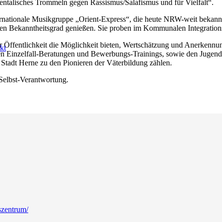
rientalisches Trommeln gegen Rassismus/Salafismus und für Vielfalt“.
ernationale Musikgruppe „Orient-Express“, die heute NRW-weit bekannt
hen Bekanntheitsgrad genießen. Sie proben im Kommunalen Integration
Öffentlichkeit die Möglichkeit bieten, Wertschätzung und Anerkennung
kt
eten Einzelfall-Beratungen und Bewerbungs-Trainings, sowie den Jugen
Stadt Herne zu den Pionieren der Väterbildung zählen.
 Selbst-Verantwortung.
szentrum/