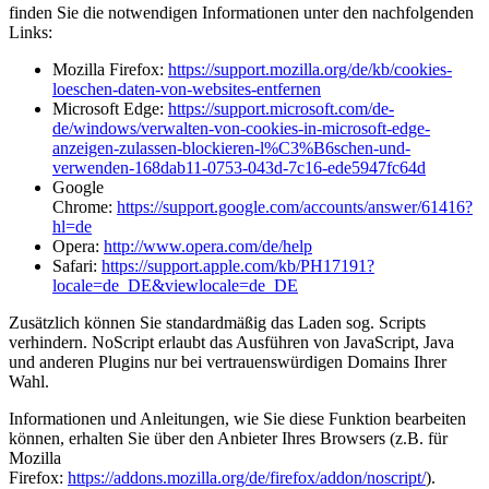
finden Sie die notwendigen Informationen unter den nachfolgenden
Links:
Mozilla Firefox:
https://support.mozilla.org/de/kb/cookies-
loeschen-daten-von-websites-entfernen
Microsoft Edge:
https://support.microsoft.com/de-
de/windows/verwalten-von-cookies-in-microsoft-edge-
anzeigen-zulassen-blockieren-l%C3%B6schen-und-
verwenden-168dab11-0753-043d-7c16-ede5947fc64d
Google
Chrome:
https://support.google.com/accounts/answer/61416?
hl=de
Opera:
http://www.opera.com/de/help
Safari:
https://support.apple.com/kb/PH17191?
locale=de_DE&viewlocale=de_DE
Zusätzlich können Sie standardmäßig das Laden sog. Scripts
verhindern. NoScript erlaubt das Ausführen von JavaScript, Java
und anderen Plugins nur bei vertrauenswürdigen Domains Ihrer
Wahl.
Informationen und Anleitungen, wie Sie diese Funktion bearbeiten
können, erhalten Sie über den Anbieter Ihres Browsers (z.B. für
Mozilla
Firefox:
https://addons.mozilla.org/de/firefox/addon/noscript/
).