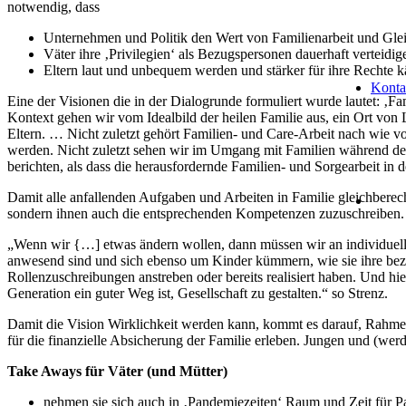
notwendig, dass
Unternehmen und Politik den Wert von Familienarbeit und Glei
Väter ihre ‚Privilegien‘ als Bezugspersonen dauerhaft verteidig
Eltern laut und unbequem werden und stärker für ihre Rechte 
Konta
Eine der Visionen die in der Dialogrunde formuliert wurde lautet: ‚Fa
Kontext gehen wir vom Idealbild der heilen Familie aus, ein Ort von
Eltern. … Nicht zuletzt gehört Familien- und Care-Arbeit nach wie vo
werden. Nicht zuletzt sehen wir im Umgang mit Familien während der 
berichten, als dass die herausfordernde Familien- und Sorgearbeit in 
Damit alle anfallenden Aufgaben und Arbeiten in Familie gleichberech
sondern ihnen auch die entsprechenden Kompetenzen zuzuschreiben. D
„Wenn wir {…] etwas ändern wollen, dann müssen wir an individuellen
anwesend sind und sich ebenso um Kinder kümmern, wie sie ihre bezah
Rollenzuschreibungen anstreben oder bereits realisiert haben. Und hie
Generation ein guter Weg ist, Gesellschaft zu gestalten.“ so Strenz.
Damit die Vision Wirklichkeit werden kann, kommt es darauf, Rahmen
für die finanzielle Absicherung der Familie erleben. Jungen und (we
Take Aways für Väter (und Mütter)
nehmen sie sich auch in ‚Pandemiezeiten‘ Raum und Zeit für Pa