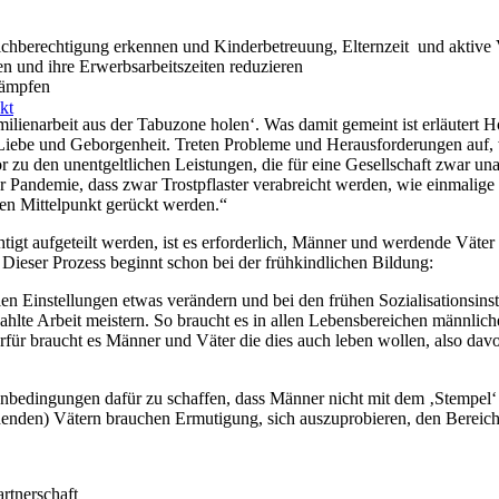
chberechtigung erkennen und Kinderbetreuung, Elternzeit und aktive V
en und ihre Erwerbsarbeitszeiten reduzieren
kämpfen
kt
milienarbeit aus der Tabuzone holen‘. Was damit gemeint ist erläutert 
 Liebe und Geborgenheit. Treten Probleme und Herausforderungen auf, w
r zu den unentgeltlichen Leistungen, die für eine Gesellschaft zwar un
Pandemie, dass zwar Trostpflaster verabreicht werden, wie einmalige 
den Mittelpunkt gerückt werden.“
tigt aufgeteilt werden, ist es erforderlich, Männer und werdende Väter
ieser Prozess beginnt schon bei der frühkindlichen Bildung:
 Einstellungen etwas verändern und bei den frühen Sozialisationsinst
lte Arbeit meistern. So braucht es in allen Lebensbereichen männliche
rfür braucht es Männer und Väter die dies auch leben wollen, also davo
bedingungen dafür zu schaffen, dass Männer nicht mit dem ‚Stempel‘ 
rdenden) Vätern brauchen Ermutigung, sich auszuprobieren, den Bereich
rtnerschaft