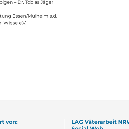
lgen – Dr. Tobias Jäger
tung Essen/Mülheim a.d.
, Wiese e.V.
rt von:
LAG Väterarbeit NR
Social Web