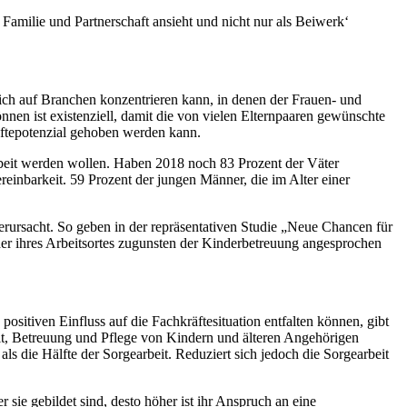
amilie und Partnerschaft ansieht und nicht nur als Beiwerk‘
hlich auf Branchen konzentrieren kann, in denen der Frauen- und
önnen ist existenziell, damit die von vielen Elternpaaren gewünschte
räftepotenzial gehoben werden kann.
rbeit werden wollen. Haben 2018 noch 83 Prozent der Väter
inbarkeit. 59 Prozent der jungen Männer, die im Alter einer
ursacht. So geben in der repräsentativen Studie „Neue Chancen für
der ihres Arbeitsortes zugunsten der Kinderbetreuung angesprochen
ositiven Einfluss auf die Fachkräftesituation entfalten können, gibt
it, Betreuung und Pflege von Kindern und älteren Angehörigen
s die Hälfte der Sorgearbeit. Reduziert sich jedoch die Sorgearbeit
 sie gebildet sind, desto höher ist ihr Anspruch an eine