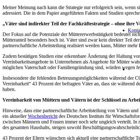
Meiner Meinung nach kann die Strategie nur erfolgreich sein, wenn s
adressiert. Die in dem Papier angeführten Fakten und Studien spreche
„Väter sind indirekter Teil der Fachkräftestrategie – ohne ihre Ve
Konta
Der Fokus auf die Potenziale der Müttererwerbstätigkeit bedeutet nic
Mütteranteil besonders hoch ist. Väter sind zwar kein direkter Teil de
partnerschaftliche Arbeitsteilung realisiert werden kann, Mütter meh
Zudem bestätigen Studien eine erkennbare Änderung der Haltung von 
Vereinbarkeitsangebote in Unternehmen als Angebote für Mütter wahrg
möglichen Vaterschaft oder Familiengründung sind, würden wegen fe
Insbesondere die fehlenden Betreuungsmöglichkeiten während der CO
Vereinbarkeit“ 43 Prozent der befragten Väter an, dass sie während 
haben.
Vereinbarkeit von Müttern und Vätern ist der Schlüssel zu Arbe
Hinweise, dass eine partnerschaftliche Arbeitsteilung von Vätern und 
ein aktueller
Wochenbericht
des Deutschen Instituts für Wirtschaftsf
zwischen Männern und Frauen immer noch sehr ungleich verteilt. In ru
des gesamten Haushalts, steigen sowohl Beschäftigungswahrscheinlich
43 Prozent der Eltern wünschen sich aktuell eine partnerschaftliche Te