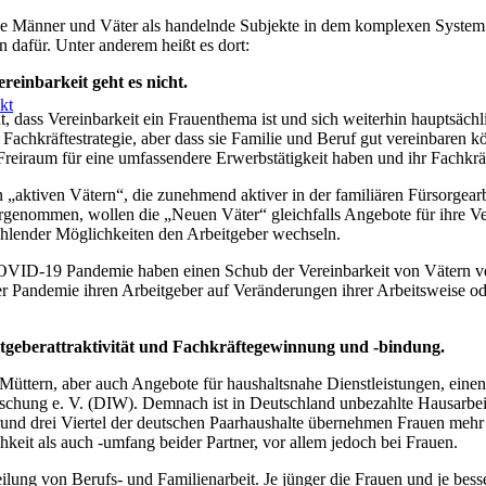
ie Männer und Väter als handelnde Subjekte in dem komplexen System F
n dafür. Unter anderem heißt es dort:
reinbarkeit geht es nicht.
kt
ht, dass Vereinbarkeit ein Frauenthema ist und sich weiterhin hauptsäc
r Fachkräftestrategie, aber dass sie Familie und Beruf gut vereinbaren k
r Freiraum für eine umfassendere Erwerbstätigkeit haben und ihr Fachk
„aktiven Vätern“, die zunehmend aktiver in der familiären Fürsorgea
enommen, wollen die „Neuen Väter“ gleichfalls Angebote für ihre Vere
hlender Möglichkeiten den Arbeitgeber wechseln.
VID-19 Pandemie haben einen Schub der Vereinbarkeit von Vätern ver
der Pandemie ihren Arbeitgeber auf Veränderungen ihrer Arbeitsweise o
itgeberattraktivität und Fachkräftegewinnung und -bindung.
Müttern, aber auch Angebote für haushaltsnahe Dienstleistungen, einen p
orschung e. V. (DIW). Demnach ist in Deutschland unbezahlte Hausarbe
nd drei Viertel der deutschen Paarhaushalte übernehmen Frauen mehr al
keit als auch -umfang beider Partner, vor allem jedoch bei Frauen.
ilung von Berufs- und Familienarbeit. Je jünger die Frauen und je besser