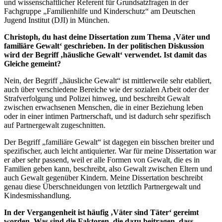
und wissenschaftlicher Referent für Grundsatzfragen in der
Fachgruppe „Familienhilfe und Kinderschutz“ am Deutschen
Jugend Institut (DJI) in München.
Christoph, du hast deine Dissertation zum Thema ‚Väter und
familiäre Gewalt‘ geschrieben. In der politischen Diskussion
wird der Begriff ‚häusliche Gewalt‘ verwendet. Ist damit das
Gleiche gemeint?
Nein, der Begriff „häusliche Gewalt“ ist mittlerweile sehr etabliert,
auch über verschiedene Bereiche wie der sozialen Arbeit oder der
Strafverfolgung und Polizei hinweg, und beschreibt Gewalt
zwischen erwachsenen Menschen, die in einer Beziehung leben
oder in einer intimen Partnerschaft, und ist dadurch sehr spezifisch
auf Partnergewalt zugeschnitten.
Der Begriff „familiäre Gewalt“ ist dagegen ein bisschen breiter und
spezifischer, auch leicht antiquierter. War für meine Dissertation war
er aber sehr passend, weil er alle Formen von Gewalt, die es in
Familien geben kann, beschreibt, also Gewalt zwischen Eltern und
auch Gewalt gegenüber Kindern. Meine Dissertation beschreibt
genau diese Überschneidungen von letztlich Partnergewalt und
Kindesmisshandlung.
In der Vergangenheit ist häufig ‚Väter sind Täter‘ gereimt
worden. Was sind die Faktoren, die dazu beitragen, dass