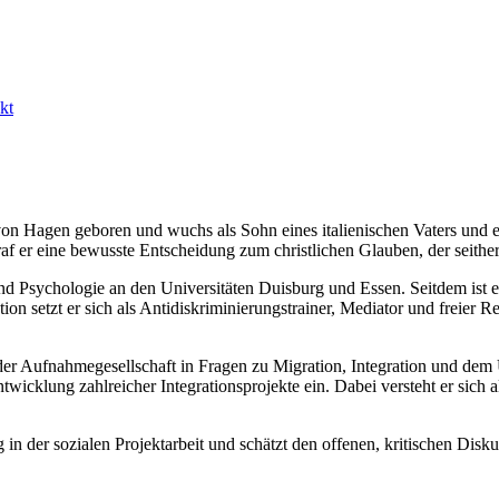
kt
on Hagen geboren und wuchs als Sohn eines italienischen Vaters und ei
f er eine bewusste Entscheidung zum christlichen Glauben, der seither 
nd Psychologie an den Universitäten Duisburg und Essen. Seitdem ist er i
 setzt er sich als Antidiskriminierungstrainer, Mediator und freier Refe
n der Aufnahmegesellschaft in Fragen zu Migration, Integration und de
twicklung zahlreicher Integrationsprojekte ein. Dabei versteht er sich
 in der sozialen Projektarbeit und schätzt den offenen, kritischen Disku