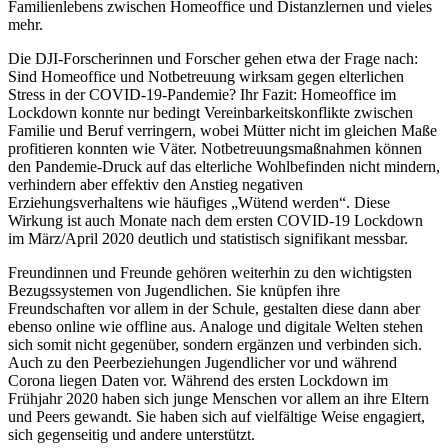
Familienlebens zwischen Homeoffice und Distanzlernen und vieles
mehr.
Die DJI-Forscherinnen und Forscher gehen etwa der Frage nach:
Sind Homeoffice und Notbetreuung wirksam gegen elterlichen
Stress in der COVID-19-Pandemie? Ihr Fazit: Homeoffice im
Lockdown konnte nur bedingt Vereinbarkeitskonflikte zwischen
Familie und Beruf verringern, wobei Mütter nicht im gleichen Maße
profitieren konnten wie Väter. Notbetreuungsmaßnahmen können
den Pandemie-Druck auf das elterliche Wohlbefinden nicht mindern,
verhindern aber effektiv den Anstieg negativen
Erziehungsverhaltens wie häufiges „Wütend werden“. Diese
Wirkung ist auch Monate nach dem ersten COVID-19 Lockdown
im März/April 2020 deutlich und statistisch signifikant messbar.
Freundinnen und Freunde gehören weiterhin zu den wichtigsten
Bezugssystemen von Jugendlichen. Sie knüpfen ihre
Freundschaften vor allem in der Schule, gestalten diese dann aber
ebenso online wie offline aus. Analoge und digitale Welten stehen
sich somit nicht gegenüber, sondern ergänzen und verbinden sich.
Auch zu den Peerbeziehungen Jugendlicher vor und während
Corona liegen Daten vor. Während des ersten Lockdown im
Frühjahr 2020 haben sich junge Menschen vor allem an ihre Eltern
und Peers gewandt. Sie haben sich auf vielfältige Weise engagiert,
sich gegenseitig und andere unterstützt.