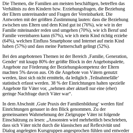
Die Themen, die Familien am meisten beschäftigen, betreffen das
Verhältnis zu den Kindern bzw. Erziehungsfragen, die Beziehung
der Eltern untereinander und Fragen der Vereinbarkeit. Die
Antworten mit der größten Zustimmung lauten: dass die Beziehung
zwischen uns Eltern und dem Kind gut ist (76%), wie wir in der
Familie miteinander reden und umgehen (70%), wie ich Beruf und
Familie vereinbaren kann (67%), wie ich mein Kind richtig erziehe
(64%), welchen Einfluss Smartphone und Internet auf mein Kind
haben (57%) und dass meine Partnerschaft gelingt (52%).
Bei den angebotenen Themen ist der Bereich ‚Familie, Generation,
Gender‘ mit knapp 80% der größte Block in der Angebotspalette,
Angebote zur Förderung der Beziehungskompetenz der Eltern
machten 5% davon aus. Ob die Angebote von Vätern genutzt
werden, lässt sich nicht ermitteln, da lediglich ‚Teilnahmefälle‘
statistisch erfasst werden. 38 % der Einrichtungen halten spezielle
Angebote für Väter vor, „nehmen aber aktuell nur eine (eher)
geringe Nachfrage durch Väter war“.
In dem Abschnitt ‚Gute Praxis der Familienbildung‘ werden fünf
Einrichtungen genauer in den Blick genommen. Zu der
gemeinsamen Wahrnehmung der Zielgruppe Väter ist folgende
Einschätzung zu lesen: „Ansonsten wird mehrheitlich beschrieben,
dass sich Väter nicht durch die klassischen auf Reflexivität und
Dialog angelegten Kursgruppen angesprochen fühlen und entweder