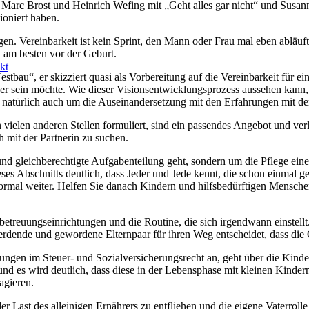
nen, Marc Brost und Heinrich Wefing mit „Geht alles gar nicht“ und Sus
ioniert haben.
gen. Vereinbarkeit ist kein Sprint, den Mann oder Frau mal eben ablä
 am besten vor der Geburt.
kt
tbau“, er skizziert quasi als Vorbereitung auf die Vereinbarkeit für ei
er sein möchte. Wie dieser Visionsentwicklungsprozess aussehen kann, b
s natürlich auch um die Auseinandersetzung mit den Erfahrungen mit de
vielen anderen Stellen formuliert, sind ein passendes Angebot und verl
 mit der Partnerin zu suchen.
und gleichberechtigte Aufgabenteilung geht, sondern um die Pflege ein
eses Abschnitts deutlich, dass Jeder und Jede kennt, die schon einmal ge
mal weiter. Helfen Sie danach Kindern und hilfsbedürftigen Menschen
treuungseinrichtungen und die Routine, die sich irgendwann einstell
werdende und gewordene Elternpaar für ihren Weg entscheidet, dass di
ungen im Steuer- und Sozialversicherungsrecht an, geht über die Kinde
und es wird deutlich, dass diese in der Lebensphase mit kleinen Kinde
agieren.
r Last des alleinigen Ernährers zu entfliehen und die eigene Vaterroll