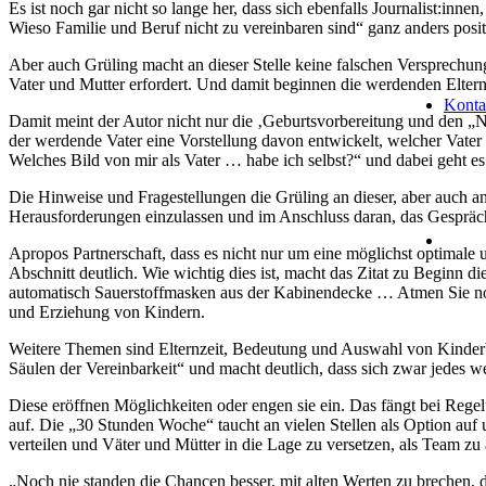
Es ist noch gar nicht so lange her, dass sich ebenfalls Journalist:in
Wieso Familie und Beruf nicht zu vereinbaren sind“ ganz anders posit
Aber auch Grüling macht an dieser Stelle keine falschen Versprechun
Vater und Mutter erfordert. Und damit beginnen die werdenden Eltern
Konta
Damit meint der Autor nicht nur die ‚Geburtsvorbereitung und den „Nes
der werdende Vater eine Vorstellung davon entwickelt, welcher Vater 
Welches Bild von mir als Vater … habe ich selbst?“ und dabei geht e
Die Hinweise und Fragestellungen die Grüling an dieser, aber auch an 
Herausforderungen einzulassen und im Anschluss daran, das Gespräch
Apropos Partnerschaft, dass es nicht nur um eine möglichst optimale 
Abschnitt deutlich. Wie wichtig dies ist, macht das Zitat zu Beginn di
automatisch Sauerstoffmasken aus der Kabinendecke … Atmen Sie nor
und Erziehung von Kindern.
Weitere Themen sind Elternzeit, Bedeutung und Auswahl von Kinderbe
Säulen der Vereinbarkeit“ und macht deutlich, dass sich zwar jedes 
Diese eröffnen Möglichkeiten oder engen sie ein. Das fängt bei Regel
auf. Die „30 Stunden Woche“ taucht an vielen Stellen als Option auf 
verteilen und Väter und Mütter in die Lage zu versetzen, als Team zu 
„Noch nie standen die Chancen besser, mit alten Werten zu brechen, de