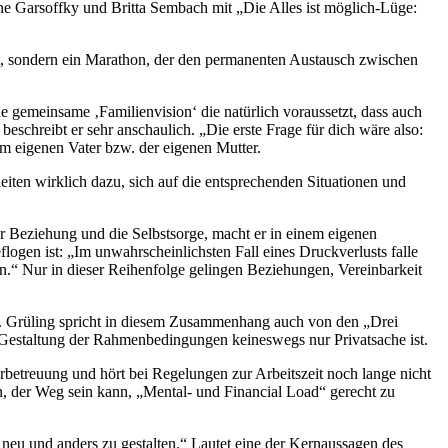
anne Garsoffky und Britta Sembach mit „Die Alles ist möglich-Lüge:
uft, sondern ein Marathon, der den permanenten Austausch zwischen
ne gemeinsame ‚Familienvision‘ die natürlich voraussetzt, dass auch
eschreibt er sehr anschaulich. „Die erste Frage für dich wäre also:
m eigenen Vater bzw. der eigenen Mutter.
eiten wirklich dazu, sich auf die entsprechenden Situationen und
er Beziehung und die Selbstsorge, macht er in einem eigenen
flogen ist: „Im unwahrscheinlichsten Fall eines Druckverlusts falle
.“ Nur in dieser Reihenfolge gelingen Beziehungen, Vereinbarkeit
t. Grüling spricht in diesem Zusammenhang auch von den „Drei
e Gestaltung der Rahmenbedingungen keineswegs nur Privatsache ist.
rbetreuung und hört bei Regelungen zur Arbeitszeit noch lange nicht
rn, der Weg sein kann, „Mental- und Financial Load“ gerecht zu
e neu und anders zu gestalten.“ Lautet eine der Kernaussagen des