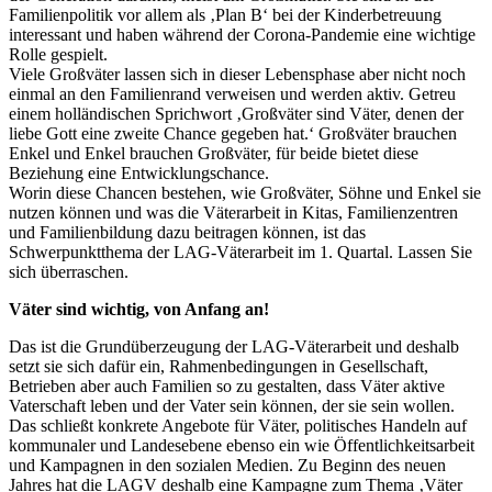
Familienpolitik vor allem als ‚Plan B‘ bei der Kinderbetreuung
interessant und haben während der Corona-Pandemie eine wichtige
Rolle gespielt.
Viele Großväter lassen sich in dieser Lebensphase aber nicht noch
einmal an den Familienrand verweisen und werden aktiv. Getreu
einem holländischen Sprichwort ‚Großväter sind Väter, denen der
liebe Gott eine zweite Chance gegeben hat.‘ Großväter brauchen
Enkel und Enkel brauchen Großväter, für beide bietet diese
Beziehung eine Entwicklungschance.
Worin diese Chancen bestehen, wie Großväter, Söhne und Enkel sie
nutzen können und was die Väterarbeit in Kitas, Familienzentren
und Familienbildung dazu beitragen können, ist das
Schwerpunktthema der LAG-Väterarbeit im 1. Quartal. Lassen Sie
sich überraschen.
Väter sind wichtig, von Anfang an!
Das ist die Grundüberzeugung der LAG-Väterarbeit und deshalb
setzt sie sich dafür ein, Rahmenbedingungen in Gesellschaft,
Betrieben aber auch Familien so zu gestalten, dass Väter aktive
Vaterschaft leben und der Vater sein können, der sie sein wollen.
Das schließt konkrete Angebote für Väter, politisches Handeln auf
kommunaler und Landesebene ebenso ein wie Öffentlichkeitsarbeit
und Kampagnen in den sozialen Medien. Zu Beginn des neuen
Jahres hat die LAGV deshalb eine Kampagne zum Thema ‚Väter