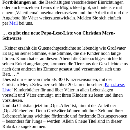
Fortbildungen
an, die Beschäftigten verschiedener Einrichtungen
oder auch einzelnen Teams die Möglichkeit gibt, sich intensiv mit
einem ‚Väterthema‘ auseinanderzusetzen und ihre Arbeit mit und die
Angebote für Väter weiterzuentwickeln. Melden Sie sich einfach
per
Mail
bei uns.
… es gibt eine neue Papa-Lese-Liste von Christian Meyn-
Schwarze
„Keiner erzählt die Gutenachtgeschichte so lebendig wie Großvater.
Es lag an seiner Stimme, eine Stimme, die die Kinder noch lange
hörten. Kaum hat er an diesem Abend die Gutenachtgeschichte für
seinen Enkel angefangen, kommen die Tiere aus der Geschichte eins
nach dem anderen ins Zimmer gesaust und versammeln sich ums
Bett. …“
Dies ist nur eine von mehr als 300 Kurzrezensionen, mit der
Christian Meyn-Schwarze seit über 20 Jahren in seiner ‚
Papa-Lese-
Liste
‘ Kinderbücher für und über Väter in allen Lebenslagen
vorstellt und Väter ermutigt, mit ihren Kindern zu lesen und ihnen
vorzulesen.
Und da Christian jetzt im ‚Opa-Alter‘ ist, nimmt der Anteil der
‚Opa-Bücher‘ zu. Denn Großväter können mit ihrer Zeit und ihrer
Lebenserfahrung wichtige fördernde und fordernde Bezugspersonen
– besonders für Jungs – werden. Allein 6 neue Titel sind in dieser
Rubrik dazugekommen.