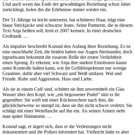
Und auch wenn das Ende der gewalttätigen Beziehung schon Jahre
zurückliegt, holen ihn die Erlebnisse immer wieder ein.
Der 51-Jährige ist leicht untersetzt, hat schütteres Haar, trägt eine
blaue Strickjacke und schwarze Jeans. Seine Partnerin, die in diesem
Text Anja heißen soll, lernt er 2007 kennen. In einer deutschen
Großstadt. …
Als impulsiv beschreibt Konrad den Anfang ihrer Beziehung. Es ist
eine rauschhafte Zeit, die beiden haben nur Augen füreinander, doch
irgendwann bekommt die rosarote Brille der ersten Verliebtheit
einen Sprung. Er erkennt, wie Anja ihre starken Emotionen kaum
unter Kontrolle halten kann, wie ihr Gefühlsspektrum nur wenige
Grautöne, dafür aber viel Schwarz und Weiß umfasst. Wut und
Freude. Ruhe und Aggression. Hass und Liebe.
Als sie in einem Café sind, schüttet sie ihm unvermittelt ein Glas
Wasser über den Kopf, wie „ein begossener Pudel“ sitzt er ihr
gegenüber. Sie wirft mit einer Küchenschere nach ihm, die
glücklicherweise so stumpf ist, dass sie ihn nicht schwer verletzt. Sie
schlägt mit einer Weinflasche auf ihn ein. An seinen Armen sieht
man später Hämatome. …
Konrad sagt, er ärgert sich, dass er die Verletzungen nicht
dokumentiert und die Polizei informiert hat. Vielleicht hätte es aber