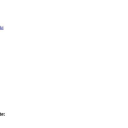
kt
te: