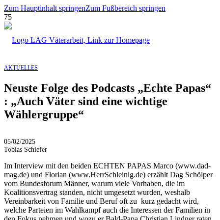
Zum Hauptinhalt springen
Zum Fußbereich springen
AKTUELLES
Neuste Folge des Podcasts „Echte Papas“
: „Auch Väter sind eine wichtige
Wählergruppe“
05/02/2025
Tobias Schiefer
Im Interview mit den beiden ECHTEN PAPAS Marco (www.dad-
mag.de) und Florian (www.HerrSchleinig.de) erzählt Dag Schölper
vom Bundesforum Männer, warum viele Vorhaben, die im
Koalitionsvertrag standen, nicht umgesetzt wurden, weshalb
Vereinbarkeit von Familie und Beruf oft zu kurz gedacht wird,
welche Parteien im Wahlkampf auch die Interessen der Familien in
den Fokus nehmen und wozu er Bald-Papa Christian Lindner raten