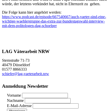
würde, der letztens verkündet hat, nicht in Elternzeit zu gehen.
Die Folge kann hier angehört werden:
https://www.podcast.de/episode/667540667/auch-vaeter-sind-eine-
wichtige-waehlergruppe-das-extra-zur-bundestagswahl-interview-
mit-dem-politologen-dag-schoelper
LAG Väterarbeit NRW
Sternstraße 71-73
40479 Düsseldorf
01577 8866333
schiefer@lag-vaeterarbeit.nrw
Anmeldung Newsletter
Vorname
Nachname
E-Mail-Adresse