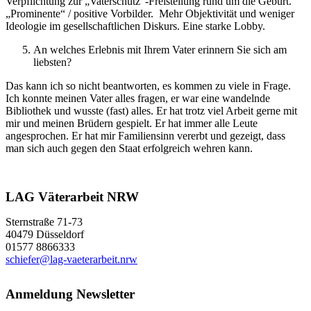
Verpflichtung zur „Vaterschutz“-Freistellung rund um die Geburt.
„Prominente“ / positive Vorbilder. Mehr Objektivität und weniger
Ideologie im gesellschaftlichen Diskurs. Eine starke Lobby.
An welches Erlebnis mit Ihrem Vater erinnern Sie sich am
liebsten?
Das kann ich so nicht beantworten, es kommen zu viele in Frage.
Ich konnte meinen Vater alles fragen, er war eine wandelnde
Bibliothek und wusste (fast) alles. Er hat trotz viel Arbeit gerne mit
mir und meinen Brüdern gespielt. Er hat immer alle Leute
angesprochen. Er hat mir Familiensinn vererbt und gezeigt, dass
man sich auch gegen den Staat erfolgreich wehren kann.
LAG Väterarbeit NRW
Sternstraße 71-73
40479 Düsseldorf
01577 8866333
schiefer@lag-vaeterarbeit.nrw
Anmeldung Newsletter