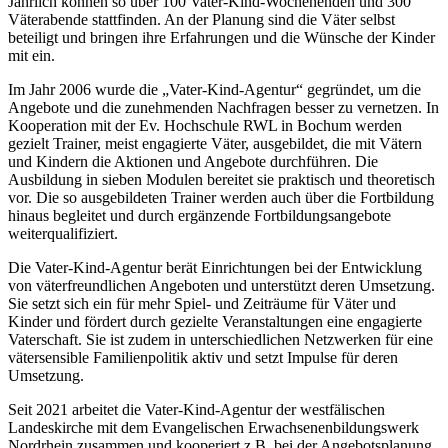
Jährlich können so über 100 Vater-Kind-Wochenenden und 300
Väterabende stattfinden. An der Planung sind die Väter selbst
beteiligt und bringen ihre Erfahrungen und die Wünsche der Kinder
mit ein.
Im Jahr 2006 wurde die „Vater-Kind-Agentur“ gegründet, um die
Angebote und die zunehmenden Nachfragen besser zu vernetzen. In
Kooperation mit der Ev. Hochschule RWL in Bochum werden
gezielt Trainer, meist engagierte Väter, ausgebildet, die mit Vätern
und Kindern die Aktionen und Angebote durchführen. Die
Ausbildung in sieben Modulen bereitet sie praktisch und theoretisch
vor. Die so ausgebildeten Trainer werden auch über die Fortbildung
hinaus begleitet und durch ergänzende Fortbildungsangebote
weiterqualifiziert.
Die Vater-Kind-Agentur berät Einrichtungen bei der Entwicklung
von väterfreundlichen Angeboten und unterstützt deren Umsetzung.
Sie setzt sich ein für mehr Spiel- und Zeiträume für Väter und
Kinder und fördert durch gezielte Veranstaltungen eine engagierte
Vaterschaft. Sie ist zudem in unterschiedlichen Netzwerken für eine
vätersensible Familienpolitik aktiv und setzt Impulse für deren
Umsetzung.
Seit 2021 arbeitet die Vater-Kind-Agentur der westfälischen
Landeskirche mit dem Evangelischen Erwachsenenbildungswerk
Nordrhein zusammen und kooperiert z.B. bei der Angebotsplanung