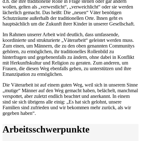
d.h. die ihre traditionelle Rolle in Frage stellen oder gar ändern
wollen, gelten als „verwestlicht“, „verweichlicht“ oder sie werden
lächerlich gemacht. Das heißt: Die „neuen“ Väter benötigen
Schutzräume außerhalb der traditionellen Orte. Ihnen geht es
hauptsächlich um die Zukunft ihrer Kinder in unserer Gesellschaft.
Im Rahmen unserer Arbeit wird deutlich, dass umfassende,
koordinierte und strukturierte „Väterarbeit“ geleistet werden muss.
Zum einen, um Männern, die zu den oben genannten Communitys
gehören, zu ermöglichen, ihr traditionelles Rollenbild zu
hinterfragen und gegebe­nen­falls zu ändern, ohne dabei in Konflikt
mit Herkunftskultur und Religion zu geraten. Zum anderen, um
Frauen, die diesen Weg ebenfalls gehen, zu unterstützen und ihre
Emanzipation zu ermöglichen.
Die Väterarbeit ist auf einem guten Weg, weil sich in unserem Sinne
„mutige“ Männer auf den Weg gemacht haben, belächelt, manchmal
verspottet, aber zuletzt endlich beachtet und anerkannt. In einem
sind sie sich übrigens alle einig: „Es hat sich gelohnt, unsere
Familien sind zufrieden und wir bekommen mehr zurück, als wir
gegeben haben“.
Arbeitsschwerpunkte